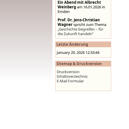
Ein Abend mit Albrecht
Weinberg
am 16.01.2026 in
Emden
Prof. Dr. Jens-Christian
Wagner
spricht zum Thema
„Geschichte begreifen – für
die Zukunft handeln“
Stolpersteine auf der
Letzte Änderung
Homepage der Stadt
Emden
,
www.emden.de
January 20. 2026 12:33:44
Sitemap & Druckversion
Druckversion
Inhaltsverzeichnis
E-Mail Formular