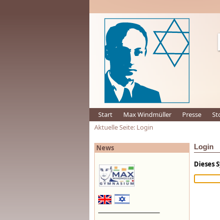
Start
Max Windmüller
Presse
St
Aktuelle Seite: Login
Login
News
Dieses 
_________________________