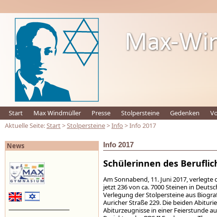
Start
Max Windmüller
Presse
Stolpersteine
Gedenken
Vo
Aktuelle Seite:
Start
>
Stolpersteine
>
Info
> Info 2017
Info 2017
News
Schülerinnen des Berufli
Am Sonnabend, 11. Juni 2017, verlegte 
jetzt 236 von ca. 7000 Steinen in Deuts
Verlegung der Stolpersteine aus Biogra
Auricher Straße 229. Die beiden Abitu
_________________________
Abiturzeugnisse in einer Feierstunde a