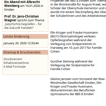
Projekten der BBS II Emden zum Thema E
Ein Abend mit Albrecht
in der Brückstraße für August Kraak, 
Weinberg
am 16.01.2026 in
Schüler der Oberschule Herrentor und
Emden
wurde mit einem Tee-Empfang des Obe
der SchülerInnen und des Arbeitskreises
Prof. Dr. Jens-Christian
Wagner
spricht zum Thema
„Geschichte begreifen – für
die Zukunft handeln“
Elin Krüger und Frauke Huismann
Stolpersteine auf der
(BG13 Ökotrophologie) verlesen
Letzte Änderung
Homepage der Stadt
Opferbiografien während der
Emden
,
www.emden.de
January 20. 2026 12:33:44
Verlegung von Stolpersteinen in
Harsweg am 10. Juni 2017 für Familie
Cohen
Sitemap & Druckversion
Druckversion
Gunther Demnig während der
Inhaltsverzeichnis
Verlegung der Stolpersteine für
E-Mail Formular
Familie Cohen
Gesine Janssen vom Vorstand der Max-
Windmüller-Gesellschaft Emden, Elin
Krüger und Frauke Huismann,
Abiturientinnen des Beruflichen
Gymnasiums der BBS II Emden