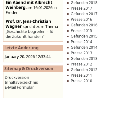
Ein Abend mit Albrecht
Gefunden 2018
Weinberg
am 16.01.2026 in
Presse 2017
Emden
Gefunden 2017
Presse 2016
Prof. Dr. Jens-Christian
Gefunden 2016
Wagner
spricht zum Thema
Presse 2015
„Geschichte begreifen – für
die Zukunft handeln“
Gefunden 2015
Presse 2014
Stolpersteine auf der
Gefunden 2014
Letzte Änderung
Homepage der Stadt
Presse 2013
Emden
,
www.emden.de
January 20. 2026 12:33:44
Gefunden 2013
Presse 2012
Sitemap & Druckversion
Gefunden 2012
Presse 2011
Druckversion
Presse 2010
Inhaltsverzeichnis
E-Mail Formular