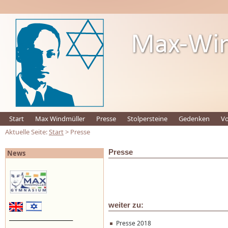
Start
Max Windmüller
Presse
Stolpersteine
Gedenken
Vo
Aktuelle Seite:
Start
> Presse
Presse
News
weiter zu:
_________________________
Presse 2018