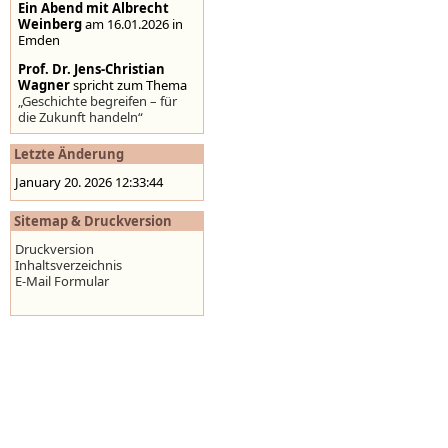
Ein Abend mit Albrecht
Weinberg
am 16.01.2026 in
Emden
Prof. Dr. Jens-Christian
Wagner
spricht zum Thema
„Geschichte begreifen – für
die Zukunft handeln“
Stolpersteine auf der
Letzte Änderung
Homepage der Stadt
Emden
,
www.emden.de
January 20. 2026 12:33:44
Sitemap & Druckversion
Druckversion
Inhaltsverzeichnis
E-Mail Formular