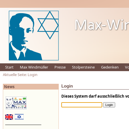
Start
Max Windmüller
Presse
Stolpersteine
Gedenken
Vo
Aktuelle Seite: Login
Login
News
Dieses System darf ausschließlich 
_________________________