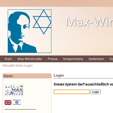
Start
Max Windmüller
Presse
Stolpersteine
Gedenken
Vo
Aktuelle Seite: Login
Login
News
Dieses System darf ausschließlich 
_________________________