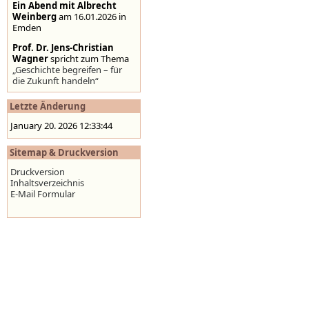
Ein Abend mit Albrecht
Weinberg
am 16.01.2026 in
Emden
Prof. Dr. Jens-Christian
Wagner
spricht zum Thema
„Geschichte begreifen – für
die Zukunft handeln“
Stolpersteine auf der
Letzte Änderung
Homepage der Stadt
Emden
,
www.emden.de
January 20. 2026 12:33:44
Sitemap & Druckversion
Druckversion
Inhaltsverzeichnis
E-Mail Formular