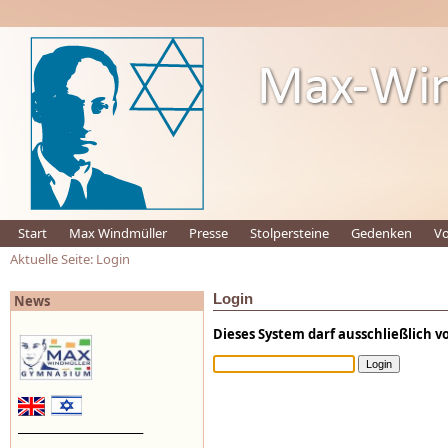
Start
Max Windmüller
Presse
Stolpersteine
Gedenken
Vo
Aktuelle Seite: Login
Login
News
Dieses System darf ausschließlich 
_________________________