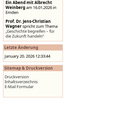
Ein Abend mit Albrecht
Weinberg
am 16.01.2026 in
Emden
Prof. Dr. Jens-Christian
Wagner
spricht zum Thema
„Geschichte begreifen – für
die Zukunft handeln“
Stolpersteine auf der
Letzte Änderung
Homepage der Stadt
Emden
,
www.emden.de
January 20. 2026 12:33:44
Sitemap & Druckversion
Druckversion
Inhaltsverzeichnis
E-Mail Formular