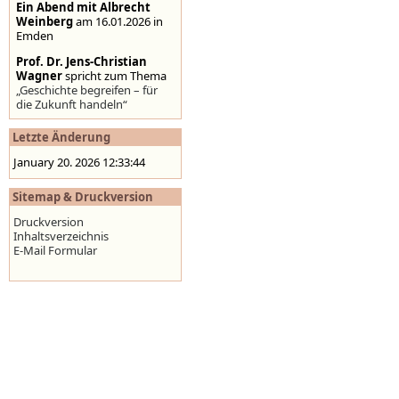
Ein Abend mit Albrecht
Weinberg
am 16.01.2026 in
Emden
Prof. Dr. Jens-Christian
Wagner
spricht zum Thema
„Geschichte begreifen – für
die Zukunft handeln“
Stolpersteine auf der
Letzte Änderung
Homepage der Stadt
Emden
,
www.emden.de
January 20. 2026 12:33:44
Sitemap & Druckversion
Druckversion
Inhaltsverzeichnis
E-Mail Formular