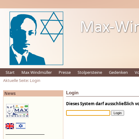
Start
Max Windmüller
Presse
Stolpersteine
Gedenken
Vo
Aktuelle Seite: Login
Login
News
Dieses System darf ausschließlich 
_________________________