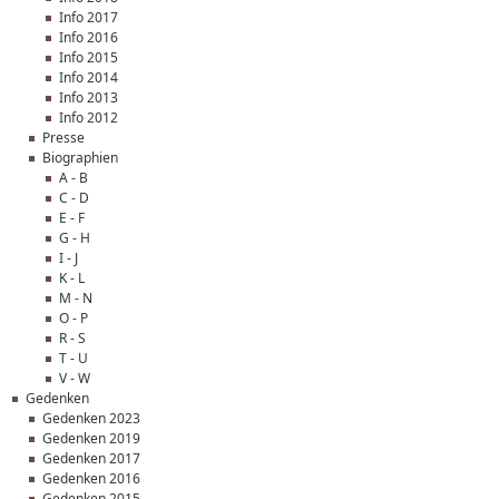
Info 2017
Info 2016
Info 2015
Info 2014
Info 2013
Info 2012
Presse
Biographien
A - B
C - D
E - F
G - H
I - J
K - L
M - N
O - P
R - S
T - U
V - W
Gedenken
Gedenken 2023
Gedenken 2019
Gedenken 2017
Gedenken 2016
Gedenken 2015